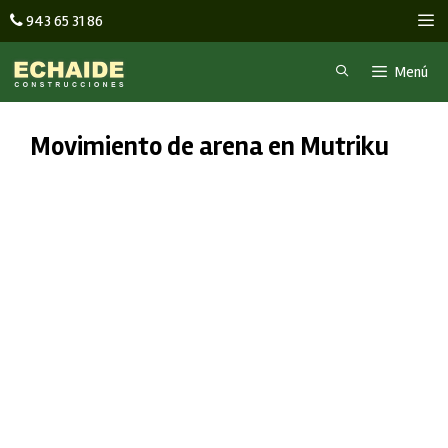
Saltar
M
943 65 31 86
al
contenido
Menú
Movimiento de arena en Mutriku