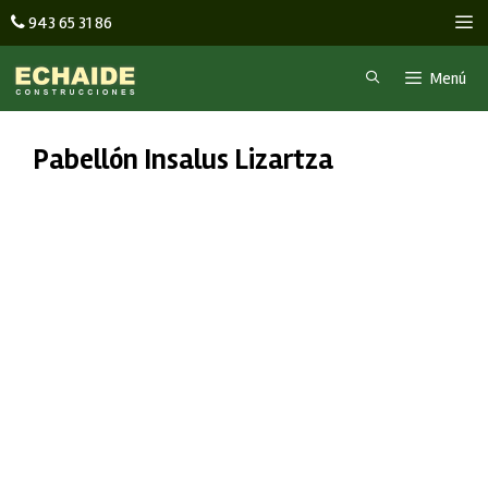
Saltar
M
943 65 31 86
al
contenido
Menú
Pabellón Insalus Lizartza