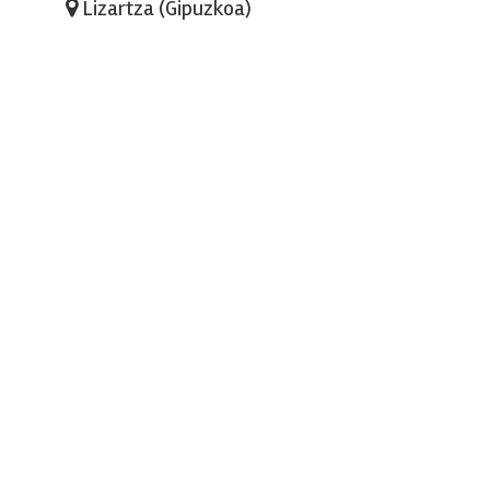
Lizartza (Gipuzkoa)
URKIZAR Eraikuntzak, S.L.
OBRA CIVIL
(22)
Medio Ambiente
(6)
Obras Hidráulicas
(8)
Saneamientos
(2)
Urbanizaciones
(8)
EDIFICACIÓN
(16)
Pabellones Industriales
(6)
Reformas y Rehabilitaciones
(5)
Residencial
(5)