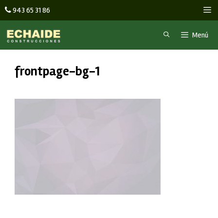
Saltar
M
943 65 31 86
al
contenido
Menú
frontpage-bg-1