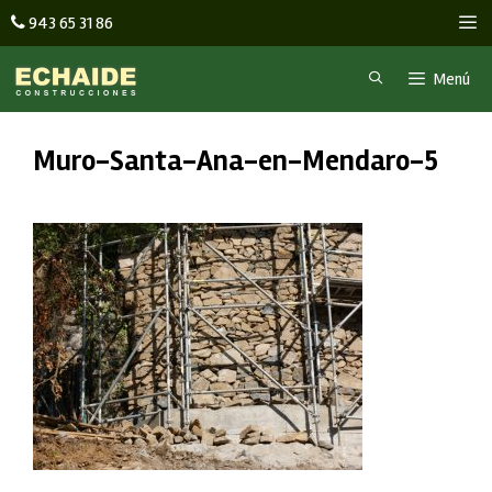
Saltar
M
943 65 31 86
al
contenido
Menú
Muro-Santa-Ana-en-Mendaro-5