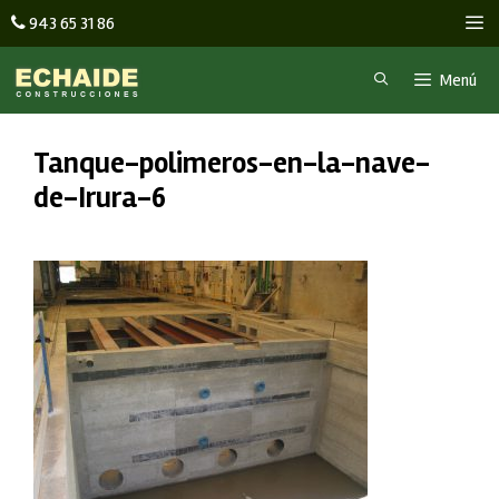
Saltar
M
943 65 31 86
al
contenido
Menú
Tanque-polimeros-en-la-nave-
de-Irura-6