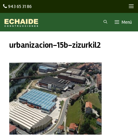
Saltar
M
943 65 31 86
al
contenido
Menú
urbanizacion-15b-zizurkil2